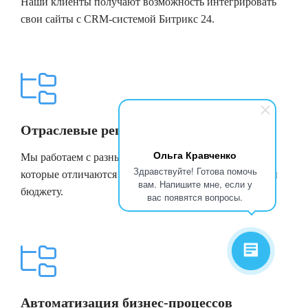
Наши клиенты получают возможность интегрировать
свои сайты с CRM-системой Битрикс 24.
Отраслевые решения
Ольга Кравченко
Мы работаем с разными клиентами и проектами,
Здравствуйте! Готова помочь
которые отличаются по своей сути, целям, масштабу и
вам. Напишите мне, если у
бюджету.
вас появятся вопросы.
Автоматизация бизнес-процессов